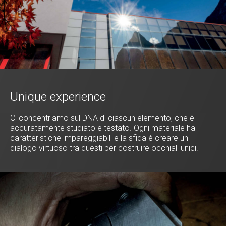
53
Rosso
54
Verde
55
Viola
56
57
58
Unique experience
59
Ci concentriamo sul DNA di ciascun elemento, che è
accuratamente studiato e testato. Ogni materiale ha
caratteristiche impareggiabili e la sfida è creare un
dialogo virtuoso tra questi per costruire occhiali unici.