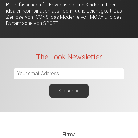
Brillenfassungen für Erwachsene und Kinder mit der
idealen Kombination aus Technik und Leichtigkeit. Das
Zeitlose von ICONS, das Moderne von MODA und das
Dynamische von SPORT.
The Look Newsletter
Firma