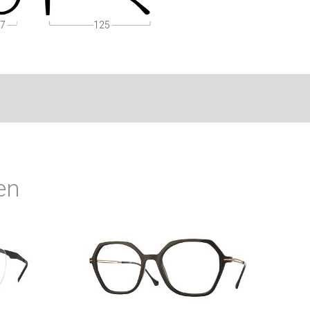
7
125
en