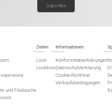
Zeilen
Informationen
S
room
Look
Konformitätserklärungen
It
Lookkino
Datenschutzerklärung
En
 experience
Cookie-Richtlinie
D
Verkaufsbedingungen
Fr
te und Filialsuche
E
reich