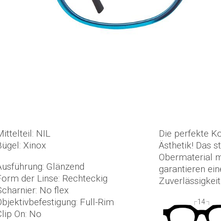
ittelteil: NIL
Die perfekte K
Bügel: Xinox
Ästhetik! Das s
Obermaterial m
Ausführung: Glänzend
garantieren ein
Form der Linse: Rechteckig
Zuverlässigkeit
Scharnier: No flex
Objektivbefestigung: Full-Rim
14
Clip On: No