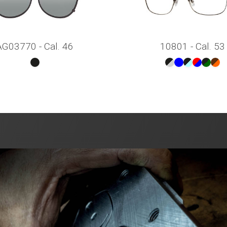
AG03770 - Cal. 46
10801 - Cal. 53