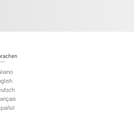
prachen
aliano
glish
eutsch
ançais
spañol