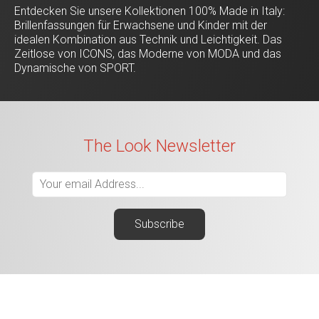
Entdecken Sie unsere Kollektionen 100% Made in Italy:
Brillenfassungen für Erwachsene und Kinder mit der
idealen Kombination aus Technik und Leichtigkeit. Das
Zeitlose von ICONS, das Moderne von MODA und das
Dynamische von SPORT.
The Look Newsletter