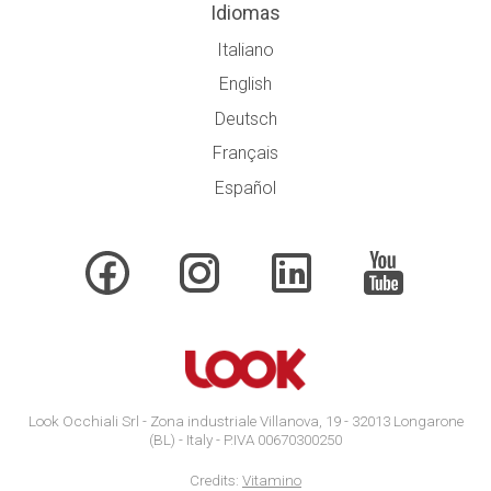
Idiomas
Italiano
English
Deutsch
Français
Español
Look Occhiali Srl - Zona industriale Villanova, 19 - 32013 Longarone
(BL) - Italy - P.IVA 00670300250
Credits:
Vitamino