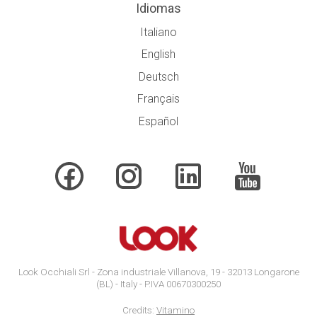
Idiomas
Italiano
English
Deutsch
Français
Español
Look Occhiali Srl - Zona industriale Villanova, 19 - 32013 Longarone
(BL) - Italy - P.IVA 00670300250
Credits:
Vitamino