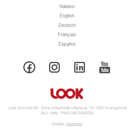
Italiano
English
Deutsch
Français
Español
Look Occhiali Srl - Zona industriale Villanova, 19 - 32013 Longarone
(BL) - Italy - P.IVA 00670300250
Credits:
Vitamino