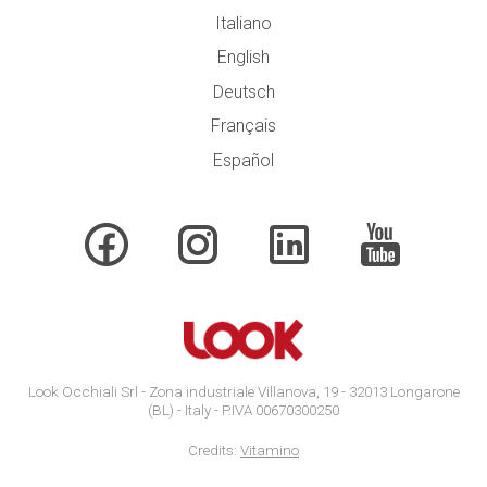
Italiano
English
Deutsch
Français
Español
Look Occhiali Srl - Zona industriale Villanova, 19 - 32013 Longarone
(BL) - Italy - P.IVA 00670300250
Credits:
Vitamino