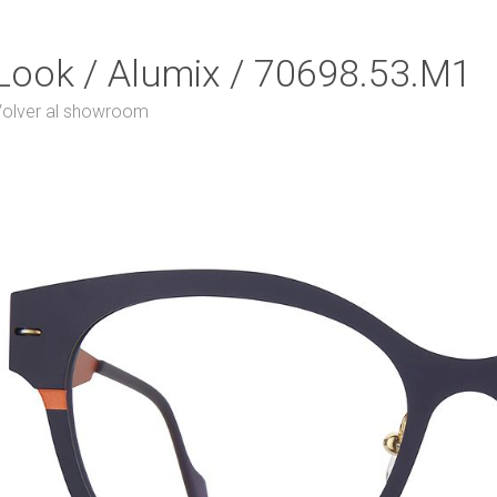
Look / Alumix / 70698.53.M1
olver al showroom