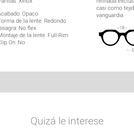
arillas: Xinox
refinada exclus
casi como teji
Acabado: Opaco
vanguardia.
Forma de la lente: Redondo
Bisagra: No flex
18
Montaje de la lente: Full-Rim
Clip On: No
5
Quizá le interese