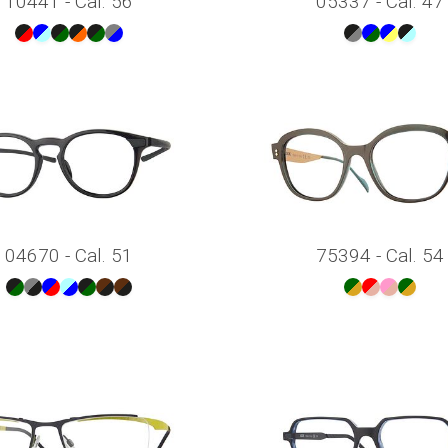
10441 - Cal. 56
05337 - Cal. 47
04670 - Cal. 51
75394 - Cal. 54