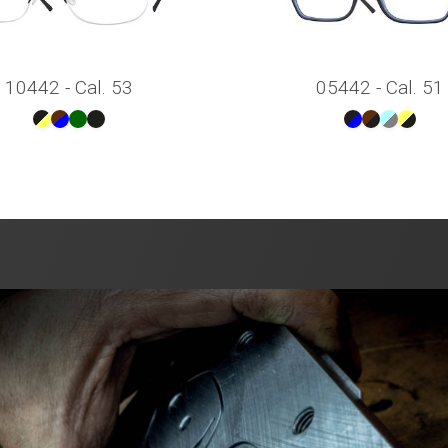
10442 - Cal. 53
05442 - Cal. 51