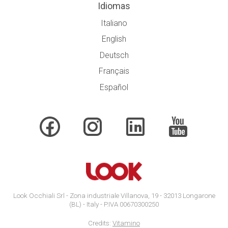
Idiomas
Italiano
English
Deutsch
Français
Español
Look Occhiali Srl - Zona industriale Villanova, 19 - 32013 Longarone
(BL) - Italy - P.IVA 00670300250
Credits:
Vitamino