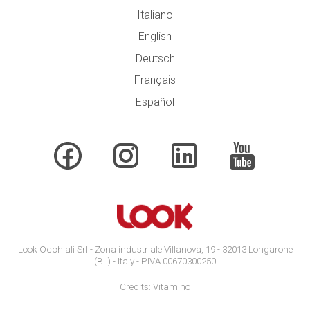
Italiano
English
Deutsch
Français
Español
Look Occhiali Srl - Zona industriale Villanova, 19 - 32013 Longarone
(BL) - Italy - P.IVA 00670300250
Credits:
Vitamino