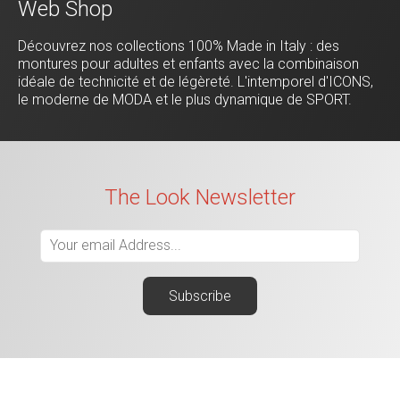
Web Shop
Découvrez nos collections 100% Made in Italy : des
montures pour adultes et enfants avec la combinaison
idéale de technicité et de légèreté. L'intemporel d'ICONS,
le moderne de MODA et le plus dynamique de SPORT.
The Look Newsletter