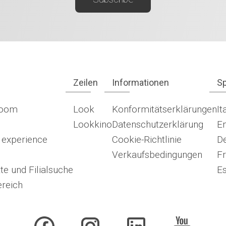
Zeilen
Informationen
S
room
Look
Konformitätserklärungen
It
Lookkino
Datenschutzerklärung
En
 experience
Cookie-Richtlinie
D
Verkaufsbedingungen
Fr
te und Filialsuche
E
reich