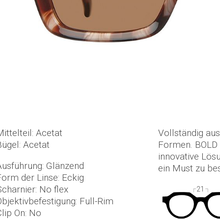
ittelteil: Acetat
Vollständig au
Bügel: Acetat
Formen. BOLD D
innovative Lösu
Ausführung: Glänzend
ein Must zu bes
Form der Linse: Eckig
Scharnier: No flex
21
Objektivbefestigung: Full-Rim
Clip On: No