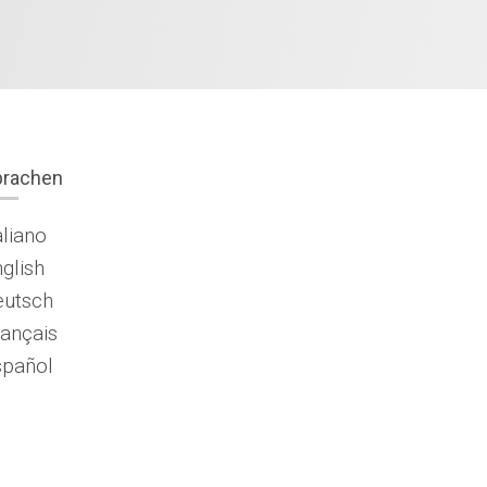
prachen
aliano
glish
eutsch
ançais
spañol