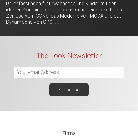
Brillenfassungen für Erwachsene und Kinder mit der
idealen Kombination aus Technik und Leichtigkeit. Das
Zeitlose von ICONS, das Moderne von MODA und das
Dynamische von SPORT.
The Look Newsletter
Firma