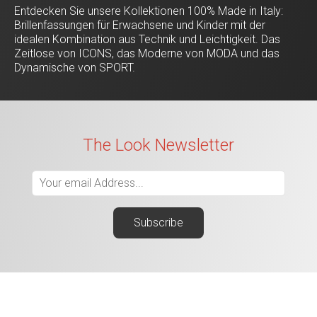
Entdecken Sie unsere Kollektionen 100% Made in Italy:
Brillenfassungen für Erwachsene und Kinder mit der
idealen Kombination aus Technik und Leichtigkeit. Das
Zeitlose von ICONS, das Moderne von MODA und das
Dynamische von SPORT.
The Look Newsletter