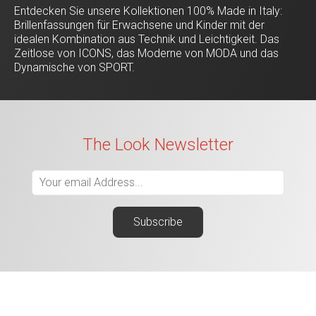
Entdecken Sie unsere Kollektionen 100% Made in Italy:
Brillenfassungen für Erwachsene und Kinder mit der
idealen Kombination aus Technik und Leichtigkeit. Das
Zeitlose von ICONS, das Moderne von MODA und das
Dynamische von SPORT.
The Look Newsletter