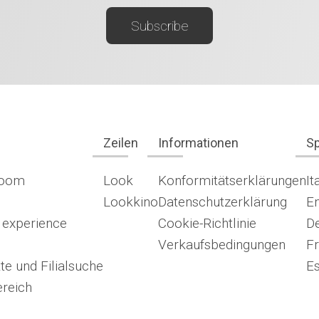
Zeilen
Informationen
S
room
Look
Konformitätserklärungen
It
Lookkino
Datenschutzerklärung
En
 experience
Cookie-Richtlinie
D
Verkaufsbedingungen
Fr
te und Filialsuche
E
reich