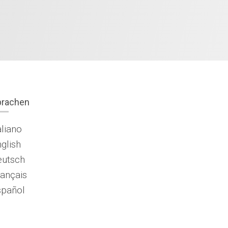
prachen
aliano
glish
eutsch
ançais
spañol