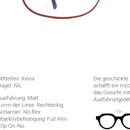
ittelteil: Xinox
Die geschickte
Bügel: NIL
schafft ein mod
das Gesicht mi
Ausführung: Matt
Ausführungsdet
Form der Linse: Rechteckig
Scharnier: No flex
19
Objektivbefestigung: Full-Rim
Clip On: No