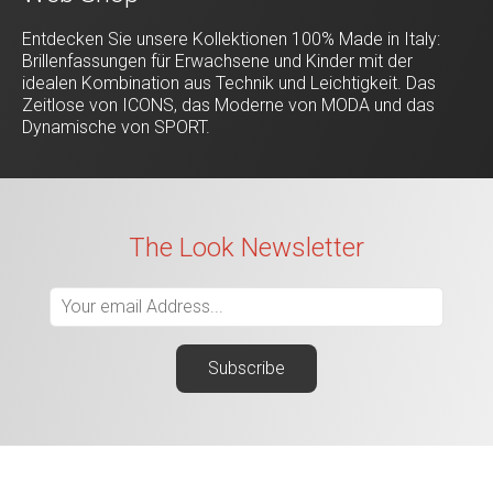
Entdecken Sie unsere Kollektionen 100% Made in Italy:
Brillenfassungen für Erwachsene und Kinder mit der
idealen Kombination aus Technik und Leichtigkeit. Das
Zeitlose von ICONS, das Moderne von MODA und das
Dynamische von SPORT.
The Look Newsletter