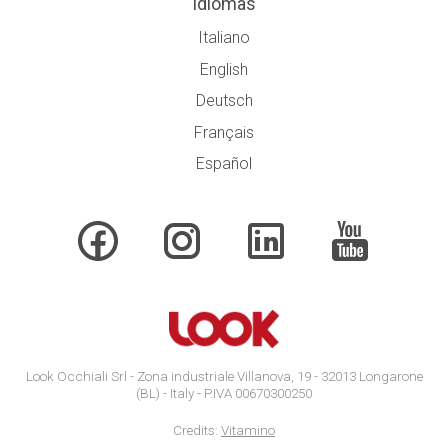
Idiomas
Italiano
English
Deutsch
Français
Español
Look Occhiali Srl - Zona industriale Villanova, 19 - 32013 Longarone
(BL) - Italy - P.IVA 00670300250
Credits:
Vitamino