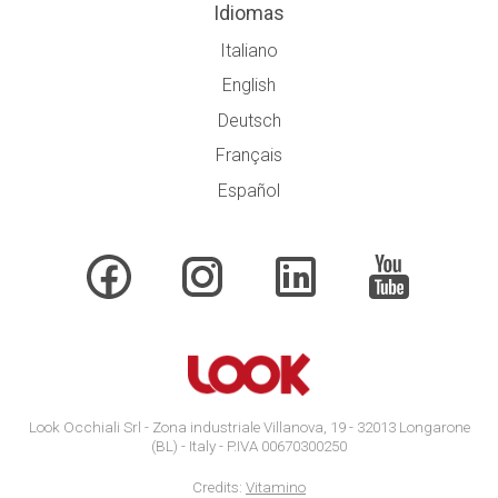
Idiomas
Italiano
English
Deutsch
Français
Español
Look Occhiali Srl - Zona industriale Villanova, 19 - 32013 Longarone
(BL) - Italy - P.IVA 00670300250
Credits:
Vitamino