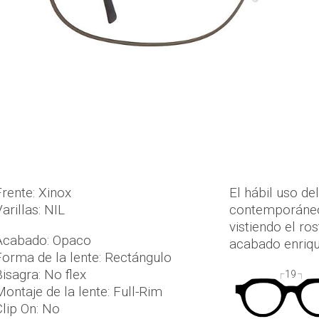
Frente: Xinox
El hábil uso de
arillas: NIL
contemporáneo e
vistiendo el ro
Acabado: Opaco
acabado enriqu
Forma de la lente: Rectángulo
Bisagra: No flex
19
Montaje de la lente: Full-Rim
Clip On: No