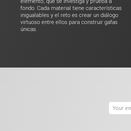
elemento, que se investiga y prueba a
fondo. Cada material tiene características
inigualables y el reto es crear un diálogo
virtuoso entre ellos para construir gafas
únicas.