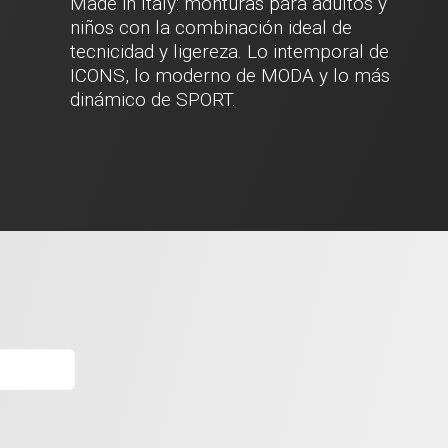
Made in Italy: monturas para adultos y
niños con la combinación ideal de
tecnicidad y ligereza. Lo intemporal de
ICONS, lo moderno de MODA y lo más
dinámico de SPORT.