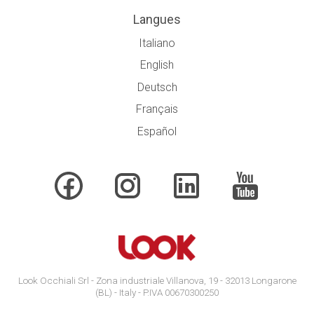
Langues
Italiano
English
Deutsch
Français
Español
Look Occhiali Srl - Zona industriale Villanova, 19 - 32013 Longarone
(BL) - Italy - P.IVA 00670300250