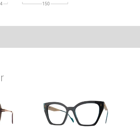
4
150
r