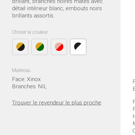
brillant, branches noires mates avec
détail intérieur blanc, embouts noirs
brillants assortis.
Choisir la couleur
Matériau
Face: Xinox
Branches: NIL
F
Trouver le revendeur le plus proche
M