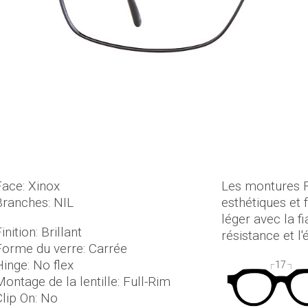
Face: Xinox
Les montures 
Branches: NIL
esthétiques et 
léger avec la fi
inition: Brillant
résistance et l'
Forme du verre: Carrée
Hinge: No flex
17
ontage de la lentille: Full-Rim
Clip On: No