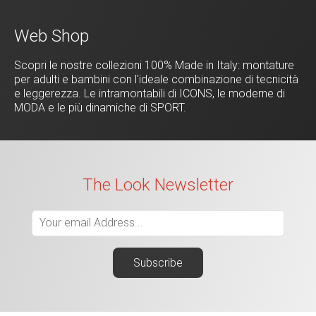
Web Shop
Scopri le nostre collezioni 100% Made in Italy: montature
per adulti e bambini con l'ideale combinazione di tecnicità
e leggerezza. Le intramontabili di ICONS, le moderne di
MODA e le più dinamiche di SPORT.
The Look Newsletter