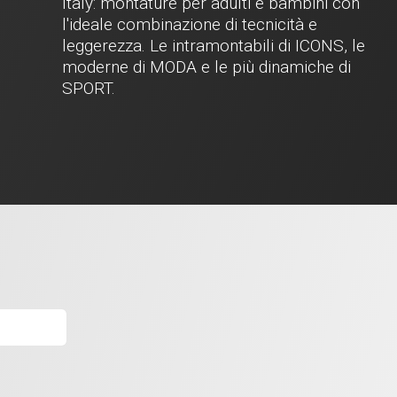
Italy: montature per adulti e bambini con
l'ideale combinazione di tecnicità e
leggerezza. Le intramontabili di ICONS, le
moderne di MODA e le più dinamiche di
SPORT.