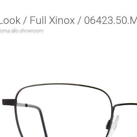
Look / Full Xinox / 06423.50.
orna allo showroom