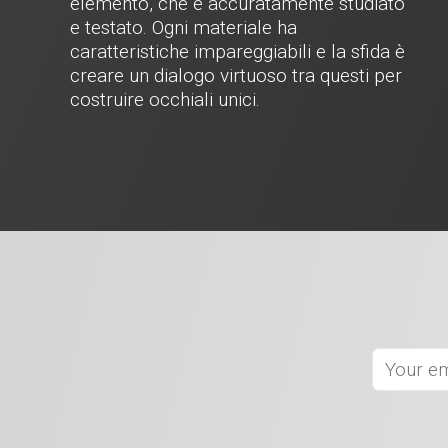
elemento, che è accuratamente studiato
e testato. Ogni materiale ha
caratteristiche impareggiabili e la sfida è
creare un dialogo virtuoso tra questi per
costruire occhiali unici.