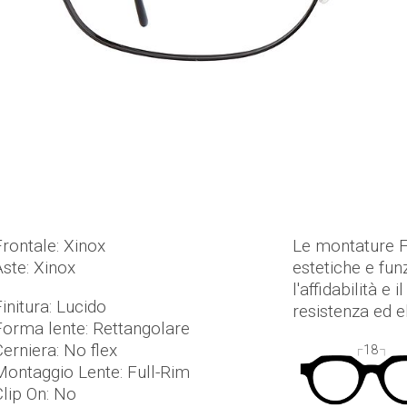
Frontale: Xinox
Le montature F
Aste: Xinox
estetiche e fun
l'affidabilità e
initura: Lucido
resistenza ed el
Forma lente: Rettangolare
Cerniera: No flex
18
Montaggio Lente: Full-Rim
Clip On: No