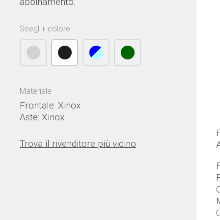
abbinamento.
Scegli il colore
Materiale
Frontale: Xinox
Aste: Xinox
Trova il rivenditore più vicino
F