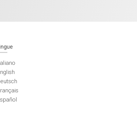
ingue
taliano
nglish
eutsch
rançais
spañol