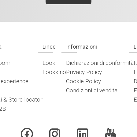
a
Linee
Informazioni
L
oom
Look
Dichiarazioni di conformità
I
Lookkino
Privacy Policy
E
 experience
Cookie Policy
D
Condizioni di vendita
F
i & Store locator
E
2B