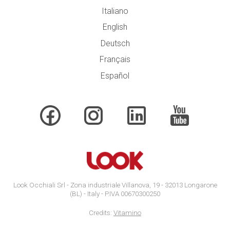
Italiano
English
Deutsch
Français
Español
Look Occhiali Srl - Zona industriale Villanova, 19 - 32013 Longarone
(BL) - Italy - P.IVA 00670300250
Credits:
Vitamino