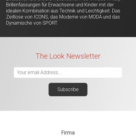
Brillenfassungen für Erwachsene und Kinder mit der
idealen Kombination aus Technik und Leichtigkeit. Das
Zeitlose von ICONS, das Moderne von MODA und das
Dynamische von SPORT.
The Look Newsletter
Firma