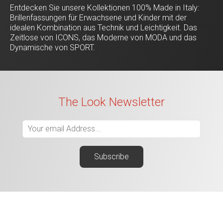
Entdecken Sie unsere Kollektionen 100% Made in Italy:
Brillenfassungen für Erwachsene und Kinder mit der
idealen Kombination aus Technik und Leichtigkeit. Das
Zeitlose von ICONS, das Moderne von MODA und das
Dynamische von SPORT.
The Look Newsletter