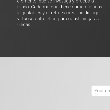
elemento, que se investiga y prueba a
fondo. Cada material tiene características
inigualables y el reto es crear un diálogo
virtuoso entre ellos para construir gafas
únicas.