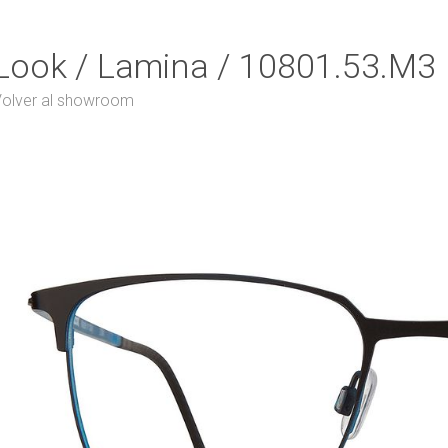
Look / Lamina / 10801.53.M3
olver al showroom