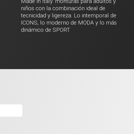
Made in Italy: monturas para adultos y
niños con la combinación ideal de
tecnicidad y ligereza. Lo intemporal de
ICONS, lo moderno de MODA y lo más
dinámico de SPORT.