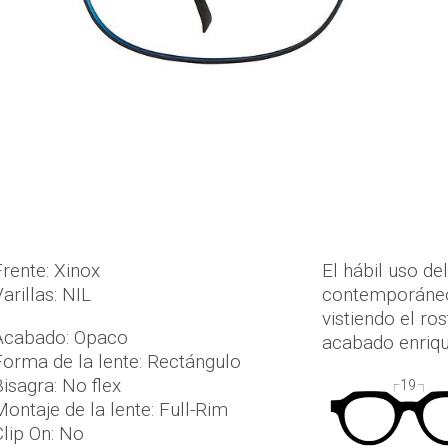
Frente: Xinox
El hábil uso de
arillas: NIL
contemporáneo e
vistiendo el ro
Acabado: Opaco
acabado enriqu
Forma de la lente: Rectángulo
Bisagra: No flex
19
Montaje de la lente: Full-Rim
Clip On: No