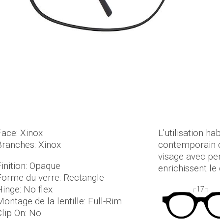
Face: Xinox
L'utilisation h
Branches: Xinox
contemporain da
visage avec per
Finition: Opaque
enrichissent le
Forme du verre: Rectangle
Hinge: No flex
17
ontage de la lentille: Full-Rim
Clip On: No