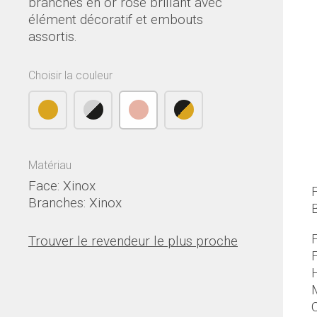
branches en or rose brillant avec
élément décoratif et embouts
assortis.
Choisir la couleur
Matériau
Face: Xinox
Branches: Xinox
F
Trouver le revendeur le plus proche
M