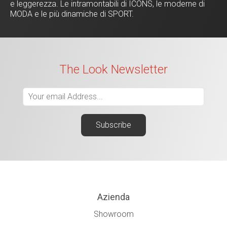
e leggerezza. Le intramontabili di ICONS, le moderne di
MODA e le più dinamiche di SPORT.
The Look Newsletter
Azienda
Showroom