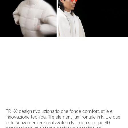
TRI-X: design rivoluzionario che fonde comfort, stile e
innovazione tecnica. Tre elementi: un frontale in NIL e due
aste senza cerniere realizzate in NIL con stampa 3D