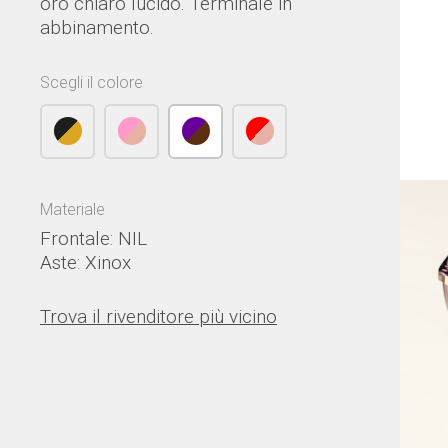
oro chiaro lucido. Terminale in
abbinamento.
Scegli il colore
Materiale
Frontale: NIL
Aste: Xinox
Trova il rivenditore più vicino