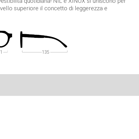
 vestibilità quotidiana! NIL e XINOX si uniscono per
ivello superiore il concetto di leggerezza e
1
135