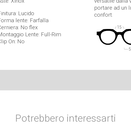
Aste: Xinox
versatile dalla
portare ad un l
initura: Lucido
confort.
Forma lente: Farfalla
Cerniera: No flex
15
Montaggio Lente: Full-Rim
Clip On: No
5
Potrebbero interessarti