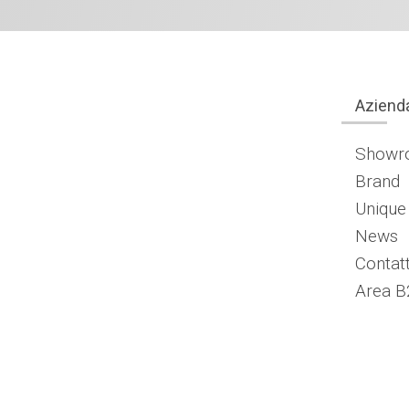
Aziend
Showr
Brand
Unique
News
Contatt
Area B