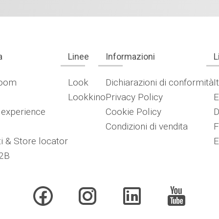
a
Linee
Informazioni
L
oom
Look
Dichiarazioni di conformità
I
Lookkino
Privacy Policy
E
 experience
Cookie Policy
D
Condizioni di vendita
F
i & Store locator
E
2B