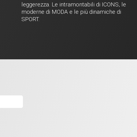
leggerezza. Le intramontabili di ICONS, le
moderne di MODA e le più dinamiche di
SPORT.