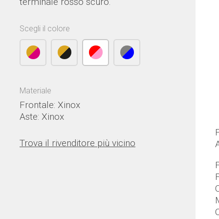
terminale rosso scuro.
Scegli il colore
Materiale
Frontale: Xinox
Aste: Xinox
Trova il rivenditore più vicino
F