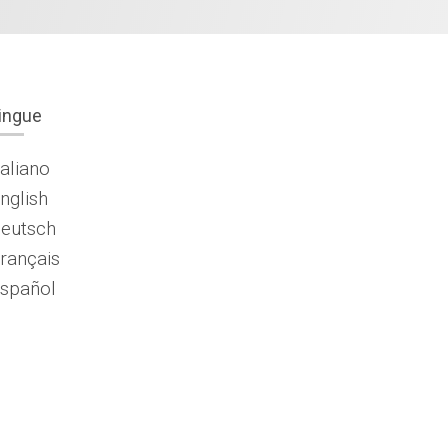
ingue
taliano
nglish
eutsch
rançais
spañol