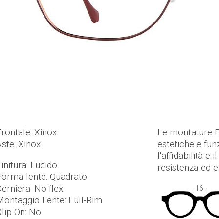
Frontale: Xinox
Le montature F
Aste: Xinox
estetiche e fun
l'affidabilità e
initura: Lucido
resistenza ed el
Forma lente: Quadrato
Cerniera: No flex
16
Montaggio Lente: Full-Rim
Clip On: No