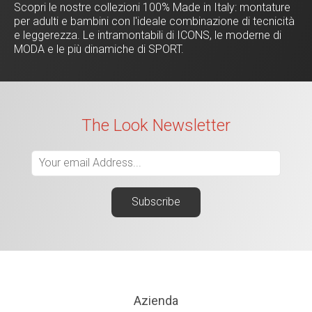
Scopri le nostre collezioni 100% Made in Italy: montature
per adulti e bambini con l'ideale combinazione di tecnicità
e leggerezza. Le intramontabili di ICONS, le moderne di
MODA e le più dinamiche di SPORT.
The Look Newsletter
Azienda