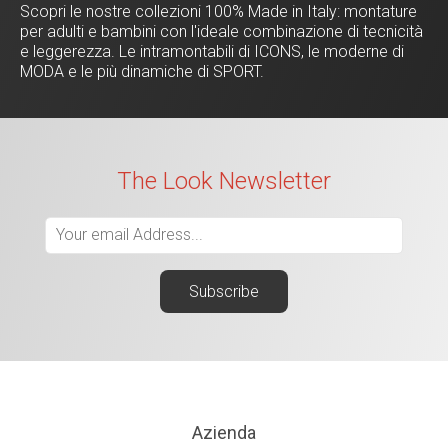
Scopri le nostre collezioni 100% Made in Italy: montature
per adulti e bambini con l'ideale combinazione di tecnicità
e leggerezza. Le intramontabili di ICONS, le moderne di
MODA e le più dinamiche di SPORT.
The Look Newsletter
Azienda