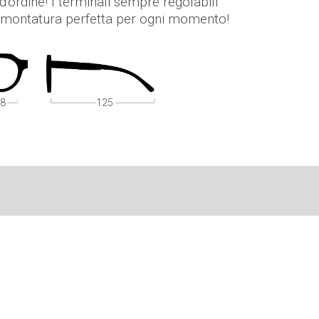
d'ordine! I terminali sempre regolabili
montatura perfetta per ogni momento!
8
125