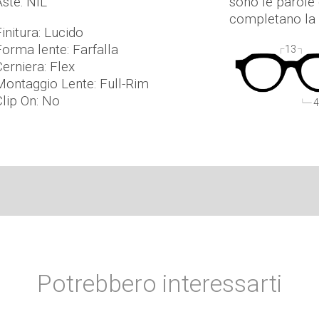
Aste: NIL
sono le parole 
completano la 
initura: Lucido
Forma lente: Farfalla
13
Cerniera: Flex
Montaggio Lente: Full-Rim
Clip On: No
4
Potrebbero interessarti