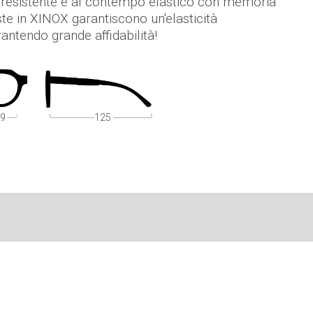
L, resistente e al contempo elastico con memoria
ste in XINOX garantiscono un'elasticità
rantendo grande affidabilità!
9
125