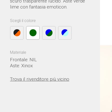
scuro trasparente lucido. Aste verde
lime con fantasia emoticon.
Scegli il colore
Materiale
Frontale: NIL
Aste: Xinox
Trova il rivenditore più vicino