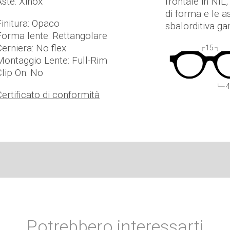
Aste: Xinox
frontale in NI
di forma e le a
Finitura: Opaco
sbalorditiva ga
Forma lente: Rettangolare
Cerniera: No flex
15
Montaggio Lente: Full-Rim
Clip On: No
4
Certificato di conformità
Potrebbero interessarti