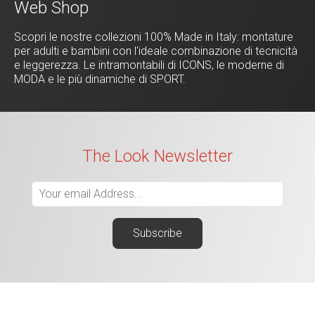
Web Shop
Scopri le nostre collezioni 100% Made in Italy: montature
per adulti e bambini con l'ideale combinazione di tecnicità
e leggerezza. Le intramontabili di ICONS, le moderne di
MODA e le più dinamiche di SPORT.
The Look Newsletter