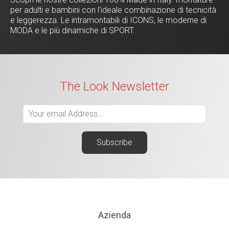
per adulti e bambini con l'ideale combinazione di tecnicità
e leggerezza. Le intramontabili di ICONS, le moderne di
MODA e le più dinamiche di SPORT.
The Look Newsletter
Azienda