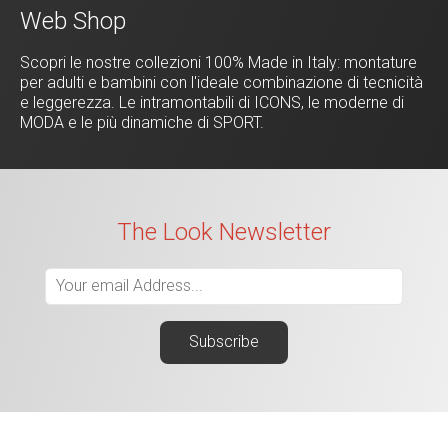
Web Shop
Scopri le nostre collezioni 100% Made in Italy: montature
per adulti e bambini con l'ideale combinazione di tecnicità
e leggerezza. Le intramontabili di ICONS, le moderne di
MODA e le più dinamiche di SPORT.
The Look Newsletter