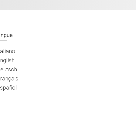
ingue
taliano
nglish
eutsch
rançais
spañol