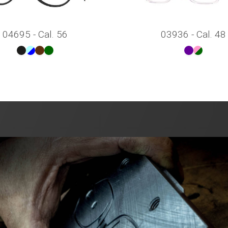
04695 - Cal. 56
03936 - Cal. 48