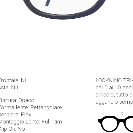
Frontale: NIL
LOOKKINO TRI-X
Aste: NIL
dai 5 ai 10 ann
a riccio, tutt
Finitura: Opaco
aggancio sempl
Forma lente: Rettangolare
Cerniera: Flex
17
Montaggio Lente: Full-Rim
Clip On: No