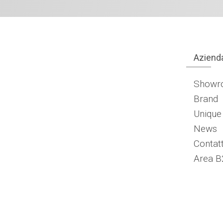
Aziend
Showr
Brand
Unique
News
Contatt
Area B