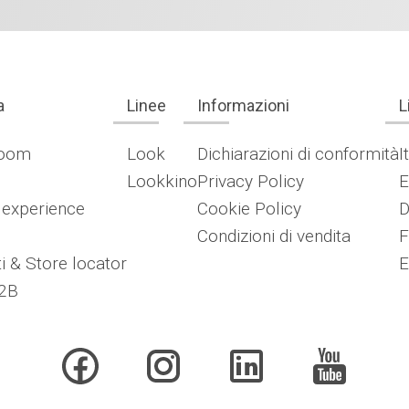
a
Linee
Informazioni
L
oom
Look
Dichiarazioni di conformità
I
Lookkino
Privacy Policy
E
 experience
Cookie Policy
D
Condizioni di vendita
F
i & Store locator
E
2B