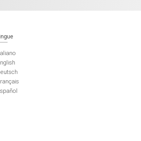
ingue
taliano
nglish
eutsch
rançais
spañol