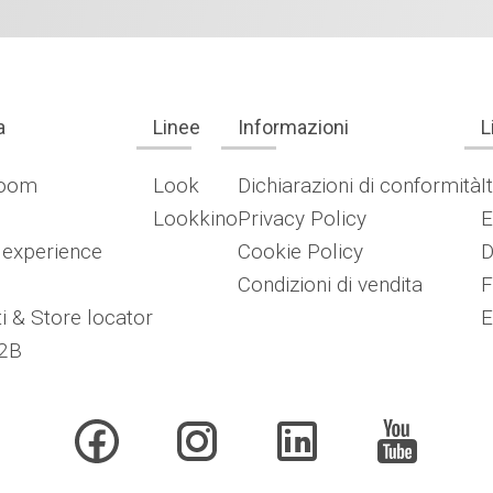
a
Linee
Informazioni
L
oom
Look
Dichiarazioni di conformità
I
Lookkino
Privacy Policy
E
 experience
Cookie Policy
D
Condizioni di vendita
F
i & Store locator
E
2B