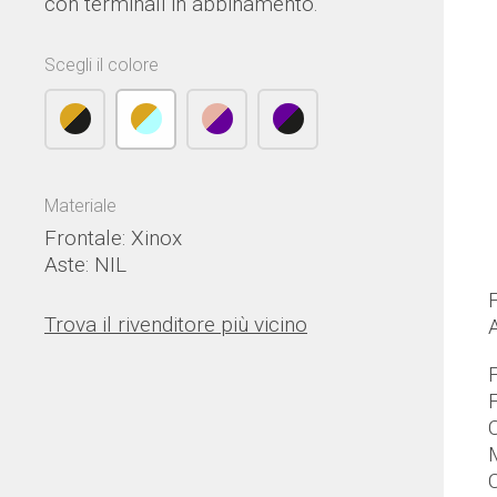
con terminali in abbinamento.
Scegli il colore
Materiale
Frontale: Xinox
Aste: NIL
Trova il rivenditore più vicino
F