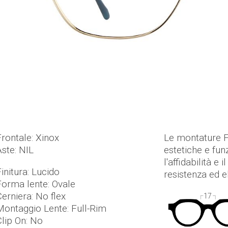
Frontale: Xinox
Le montature F
Aste: NIL
estetiche e fun
l'affidabilità e
initura: Lucido
resistenza ed el
Forma lente: Ovale
Cerniera: No flex
17
Montaggio Lente: Full-Rim
Clip On: No