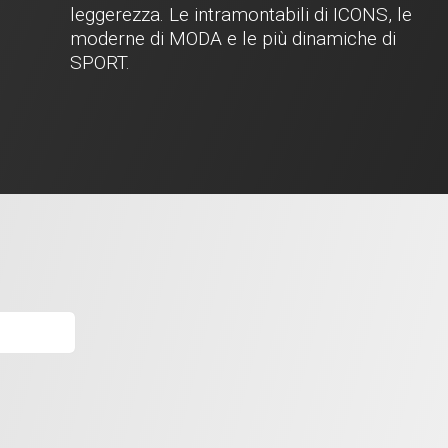
leggerezza. Le intramontabili di ICONS, le
moderne di MODA e le più dinamiche di
SPORT.