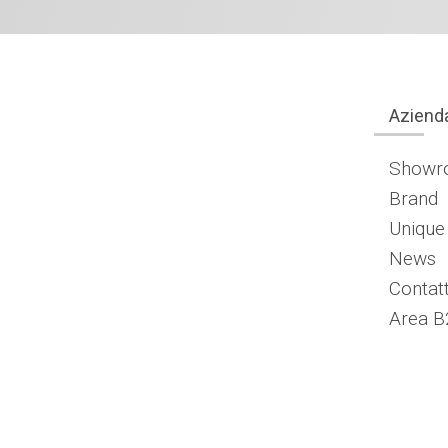
Aziend
Showr
Brand
Unique
News
Contatt
Area B